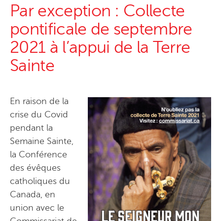
Par exception : Collecte
pontificale de septembre
2021 à l’appui de la Terre
Sainte
En raison de la
crise du Covid
pendant la
Semaine Sainte,
la Conférence
des évêques
catholiques du
Canada, en
union avec le
Commissariat de