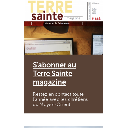
S'abonner au
Terre Sainte
magazine
Restez en contact toute
l'année avec les chrétiens
du Moyen-Orient.