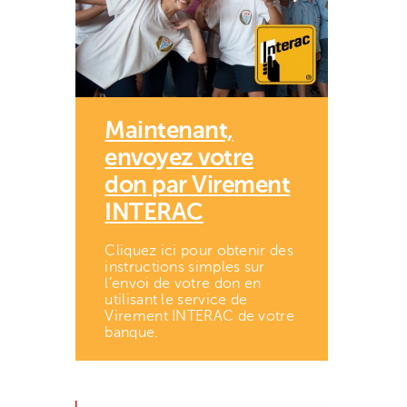
Maintenant,
envoyez votre
don par Virement
INTERAC
Cliquez ici pour obtenir des
instructions simples sur
l’envoi de votre don en
utilisant le service de
Virement INTERAC de votre
banque.