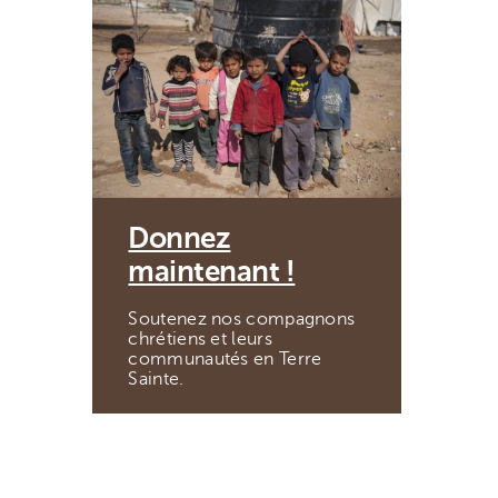
Donnez
maintenant !
Soutenez nos compagnons
chrétiens et leurs
communautés en Terre
Sainte.