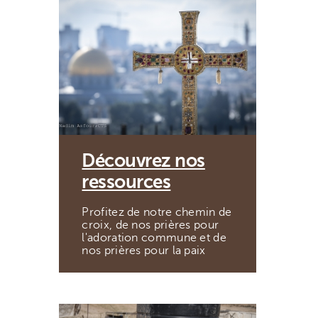
Découvrez nos
ressources
Profitez de notre chemin de
croix, de nos prières pour
l'adoration commune et de
nos prières pour la paix