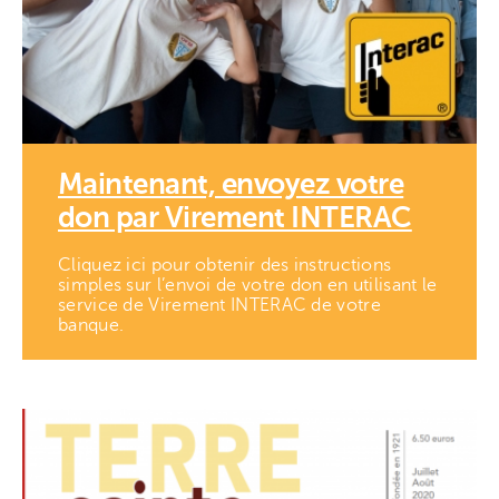
Maintenant, envoyez votre
don par Virement INTERAC
Cliquez ici pour obtenir des instructions
simples sur l’envoi de votre don en utilisant le
service de Virement INTERAC de votre
banque.